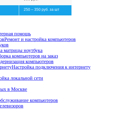
250 – 350 руб. за шт
ерная помощь
Ремонт и настройка компьютеров
уков
а матрицы ноутбука
борка компьютеров на заказ
дернизация компьютеров
Настройка подключения к интернету
ойка локальной сети
ных в Москве
обслуживание компьютеров
елевизоров