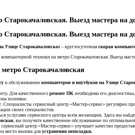
 Старокачаловская. Выезд мастера на д
 Старокачаловская. Выезд мастера на д
на Улице Старокачаловска
я – круглосуточная
скорая компьют
 метро Старокачаловская
ту
и обслуживанию
компьютеров и ноутбуков на Улице Старо
нту. Для качественного
ремонт ПК
необходима его диагностика
ины поломки.
уг. Специалисты сервисный центр «Мастер-сервис» регулярно пр
ации своих специалистов.
ься услугами сервисного центра всем желающим. Здесь вы найд
овская
, вы получите качественное обслуживание по оптимально
 сервисный центр «Мастер-сервис» улучшает качество предоставл
на место вызова для
устранения неполадки.