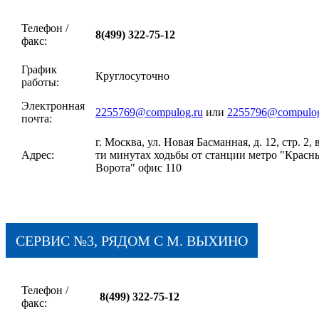
Телефон /
8(499) 322-75-12
факс:
График
Круглосуточно
работы:
Электронная
2255769@compulog.ru
или
2255796@compulog
почта:
г. Москва, ул. Новая Басманная, д. 12, стр. 2, в
Адрес:
ти минутах ходьбы от станции метро "Красн
Ворота" офис 110
СЕРВИС №3, РЯДОМ С М. ВЫХИНО
Телефон /
8(499) 322-75-12
факс: