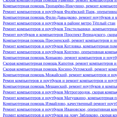
Скорая компьютерная помощь Раменки, ремонт компьютеров и
Компьютерная помощь Тропарёво-Никулино, ремонт компьютер
Ремонт компьютеров и ноутбуков Филёвский Парк, оперативн
Компьютерная помощь Фили-Давыдково, ремонт ноутбуков и 
Ремонт компьютеров и ноутбуков в районе метро Тёплый стан
Ремонт компьютеров и ноутбуков Текстильщики, компьютерна
Ремонт ноутбуков и компьютеров Проспект Вернадского, скор
Компьютерная помощь Пресненский, ремонт компьютеров и но
Ремонт компьютеров и ноутбуков Котловка, компьютерная пом
Ремонт компьютеров и ноутбуков Коптево, оперативная комп
Компьютерная помощь Коньково, ремонт компьютеров и ноутб
Скорая компьютерная помощь Капотня, ремонт компьютеров и
Скорая компьютерная помощь Косино-Ухтомский, ремонт комп
Компьютерная помощь Можайский, ремонт компьютеров и ноу
Ремон компьютеров и ноутбуков и ремонт компьютеров и ноу
Компьютерная помощь Мещанский, ремонт ноутбуков и компь
Ремонт компьютеров и ноутбуков Метрогородок, скорая комп
Ремонт компьютеров и ноутбуков Матушкино, компьютерная 
Компьютерная помощь Измайлово, качественный ремонт ноутб
Ремонт компьютеров и ноутбуков Ивановское, оперативная к
Реомнт компьютеров и ноутбуков на дому Зябликово, скорая 