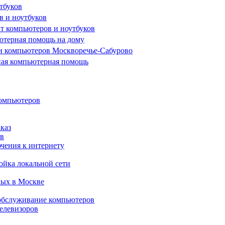
тбуков
 и ноутбуков
т компьютеров и ноутбуков
ютерная помощь на дому
и компьютеров Москворечье-Сабурово
ная компьютерная помощь
компьютеров
каз
в
чения к интернету
ойка локальной сети
ных в Москве
обслуживание компьютеров
елевизоров