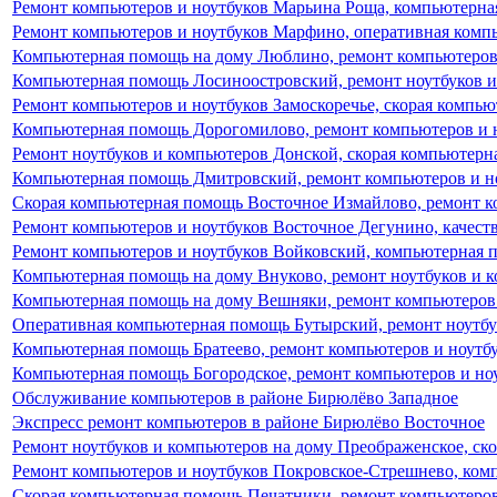
Ремонт компьютеров и ноутбуков Марьина Роща, компьютерна
Ремонт компьютеров и ноутбуков Марфино, оперативная комп
Компьютерная помощь на дому Люблино, ремонт компьютеров
Компьютерная помощь Лосиноостровский, ремонт ноутбуков 
Ремонт компьютеров и ноутбуков Замоскоречье, скорая компь
Компьютерная помощь Дорогомилово, ремонт компьютеров и 
Ремонт ноутбуков и компьютеров Донской, скорая компьютерн
Компьютерная помощь Дмитровский, ремонт компьютеров и н
Скорая компьютерная помощь Восточное Измайлово, ремонт к
Ремонт компьютеров и ноутбуков Восточное Дегунино, качес
Ремонт компьютеров и ноутбуков Войковский, компьютерная 
Компьютерная помощь на дому Внуково, ремонт ноутбуков и 
Компьютерная помощь на дому Вешняки, ремонт компьютеров 
Оперативная компьютерная помощь Бутырский, ремонт ноутбу
Компьютерная помощь Братеево, ремонт компьютеров и ноутбу
Компьютерная помощь Богородское, ремонт компьютеров и но
Обслуживание компьютеров в районе Бирюлёво Западное
Экспресс ремонт компьютеров в районе Бирюлёво Восточное
Ремонт ноутбуков и компьютеров на дому Преображенское, ск
Ремонт компьютеров и ноутбуков Покровское-Стрешнево, ком
Скорая компьютерная помощь Печатники, ремонт компьютеров